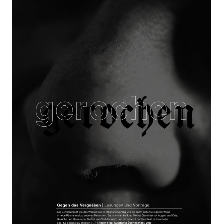
PROJECTS
PORTFOLIO
KUNDENSTIMMEN
AWARDS
REFERENZEN
KONTAKT
ATELIER